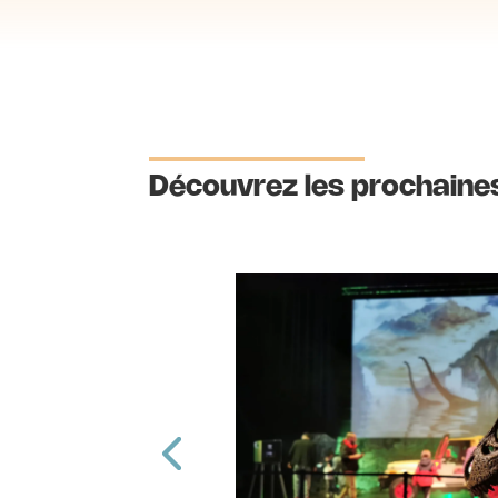
Découvrez les prochaines
osition]
s
,
Festival