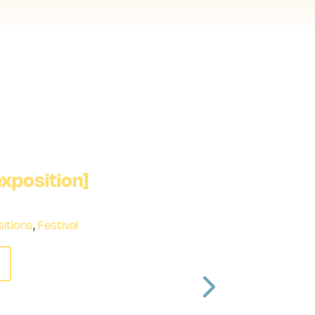
 vidéo] Start To Play
6
Expositions
,
Festival
,
Salon
s