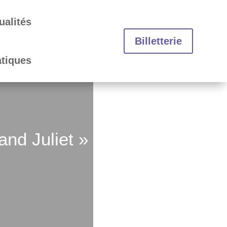
ualités
Billetterie
atiques
nd Juliet »