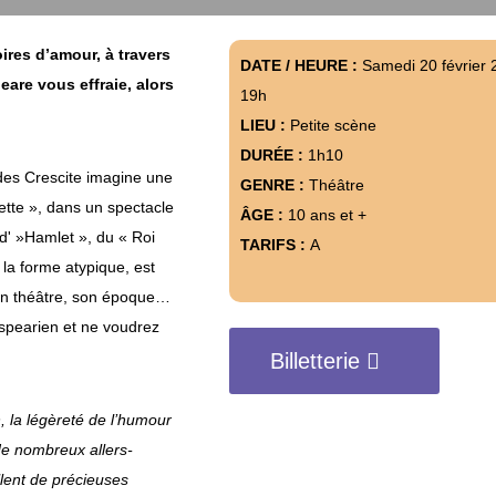
ires d’amour, à travers
DATE / HEURE :
Samedi 20 février 
eare vous effraie, alors
19h
LIEU :
Petite scène
DURÉE :
1h10
es Crescite imagine une
GENRE :
Théâtre
tte », dans un spectacle
ÂGE :
10 ans et +
 d' »Hamlet », du « Roi
TARIFS :
A
la forme atypique, est
son théâtre, son époque…
espearien et ne voudrez
Billetterie
n, la légèreté de l’humour
 de nombreux allers-
illent de précieuses