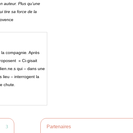
on auteur. Plus qu’une
i tire sa force de la
rovence
r la compagnie. Après
roposent » Ci-gisait
dien.ne.s qui – dans une
 lieu – interrogent la
e chute.
Partenaires