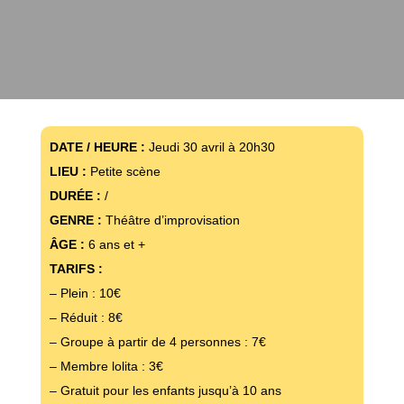
DATE / HEURE :
Jeudi 30 avril à 20h30
LIEU :
Petite scène
DURÉE :
/
GENRE :
Théâtre d’improvisation
ÂGE :
6 ans et +
TARIFS :
– Plein : 10€
– Réduit : 8€
– Groupe à partir de 4 personnes : 7€
– Membre lolita : 3€
– Gratuit pour les enfants jusqu’à 10 ans