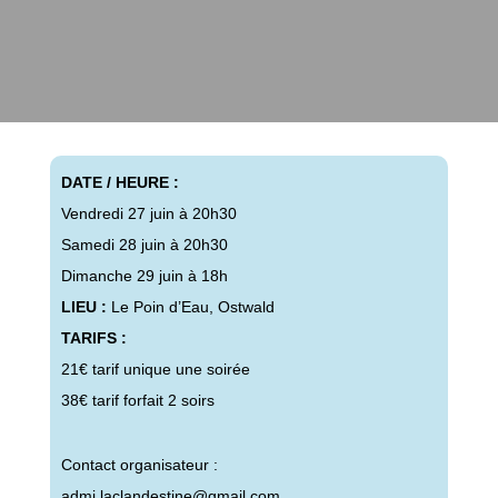
DATE / HEURE :
Vendredi 27 juin à 20h30
Samedi 28 juin à 20h30
Dimanche 29 juin à 18h
LIEU :
Le Poin d’Eau, Ostwald
TARIFS :
21€ tarif unique une soirée
38€ tarif forfait 2 soirs
Contact organisateur :
admi.laclandestine@gmail.com