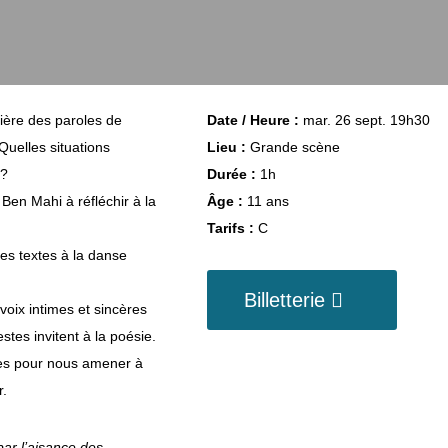
ière des paroles de
Date / Heure :
mar. 26 sept. 19h30
uelles situations
Lieu :
Grande scène
 ?
Durée :
1h
en Mahi à réfléchir à la
Âge :
11 ans
Tarifs :
C
es textes à la danse
Billetterie
voix intimes et sincères
tes invitent à la poésie.
mmes pour nous amener à
r.
ar l’aisance des