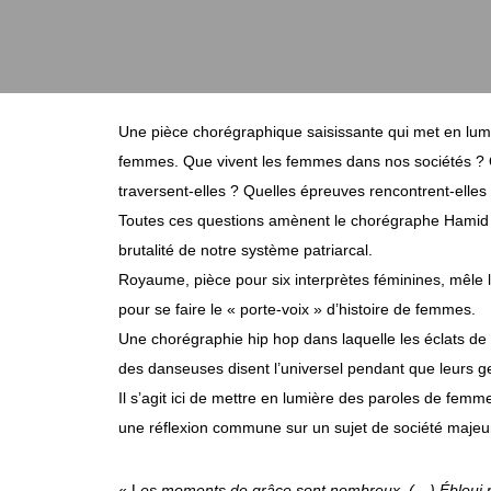
Une pièce chorégraphique saisissante qui met en lum
femmes. Que vivent les femmes dans nos sociétés ? Q
traversent-elles ? Quelles épreuves rencontrent-elles
Toutes ces questions amènent le chorégraphe Hamid B
brutalité de notre système patriarcal.
Royaume, pièce pour six interprètes féminines, mêle l
pour se faire le « porte-voix » d’histoire de femmes.
Une chorégraphie hip hop dans laquelle les éclats de 
des danseuses disent l’universel pendant que leurs ges
Il s’agit ici de mettre en lumière des paroles de fe
une réflexion commune sur un sujet de société majeu
« L
es moments de grâce sont nombreux. (…) Ébloui p