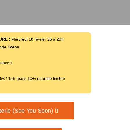
URE :
Mercredi 18 février 26 à 20h
nde Scène
oncert
5€ / 15€ (pass 10+) quantité limitée
tterie (See You Soon)