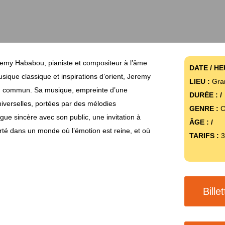
emy Hababou, pianiste et compositeur à l’âme
DATE / HE
sique classique et inspirations d’orient, Jeremy
LIEU :
Gra
 du commun. Sa musique, empreinte d’une
DURÉE : /
universelles, portées par des mélodies
GENRE :
C
ue sincère avec son public, une invitation à
ÂGE : /
orté dans un monde où l’émotion est reine, et où
TARIFS :
3
Bille