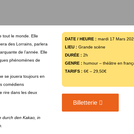
 tout le monde. Elle
DATE / HEURE :
mardi 17 Mars 202
uera des Lorrains, parlera
LIEU :
Grande scène
marquante de l’année. Elle
DURÉE :
2h
elques phénomènes de
GENRE :
humour – théâtre en franç
TARIFS :
6€ – 29,50€
ue se jouera toujours en
Les comédiens
re rire dans les deux
Billetterie
le durch den Kakao, in
h.