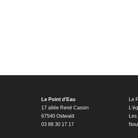
Le Point d'Eau
Le P
17 allée René Cassin
L'é
67540 Ostwald
Les
03 88 30 17 17
Nous