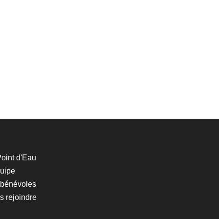
oint d'Eau
quipe
 bénévoles
 rejoindre