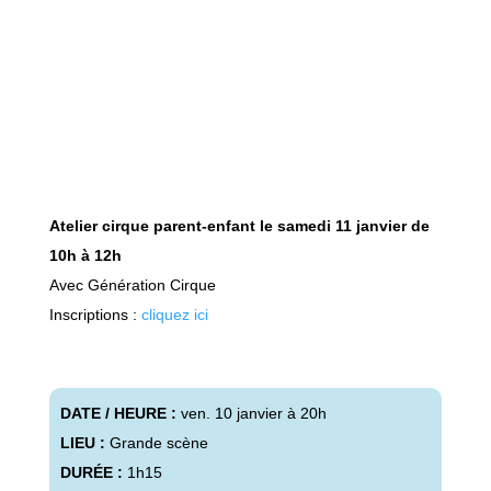
Atelier cirque parent-enfant le samedi 11 janvier de
10h à 12h
Avec Génération Cirque
Inscriptions :
cliquez ici
DATE / HEURE :
ven. 10 janvier à 20h
LIEU :
Grande scène
DURÉE :
1h15