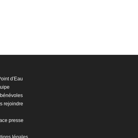
oint d'Eau
quipe
 bénévoles
 rejoindre
ace presse
tions légales