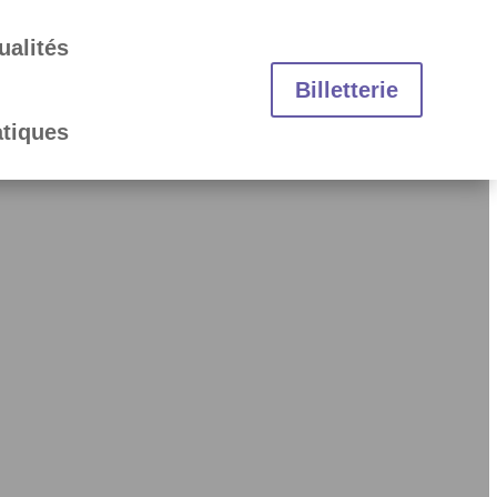
ualités
Billetterie
atiques