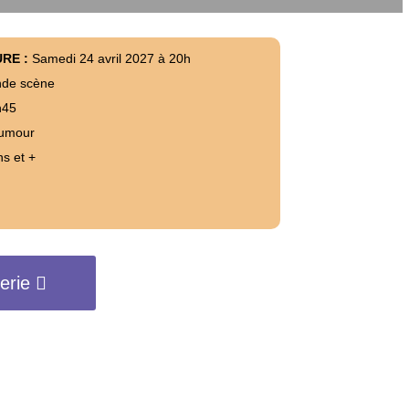
URE :
Samedi 24 avril 2027 à 20h
de scène
h45
umour
ns et +
terie