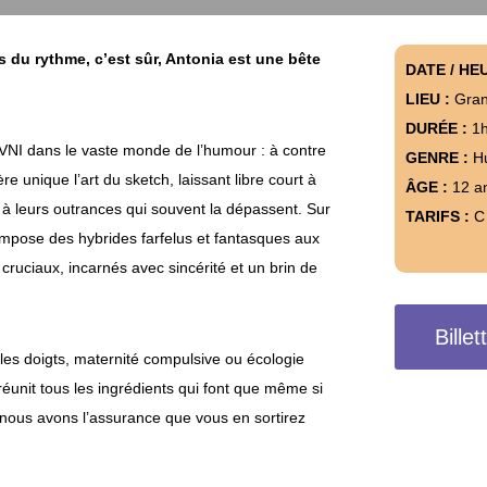
s du rythme, c’est sûr, Antonia est une bête
DATE / HE
LIEU :
Gran
DURÉE :
1
VNI dans le vaste monde de l’humour : à contre
GENRE :
H
e unique l’art du sketch, laissant libre court à
ÂGE :
12 a
à leurs outrances qui souvent la dépassent. Sur
TARIFS :
C
compose des hybrides farfelus et fantasques aux
cruciaux, incarnés avec sincérité et un brin de
Billet
 les doigts, maternité compulsive ou écologie
éunit tous les ingrédients qui font que même si
nous avons l’assurance que vous en sortirez